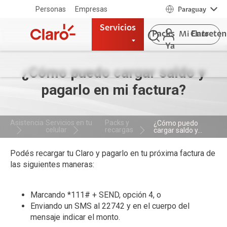
Personas
Empresas
Paraguay
Servicios
Packs
Entrete
Mi Claro
Ya
¿Cómo puedo cargar saldo y
pagarlo en mi factura?
Asistencia
Servicios en tu
Packs y
¿Cómo puedo
celular
recargas
cargar saldo y...
Podés recargar tu Claro y pagarlo en tu próxima factura de
las siguientes maneras:
Marcando *111# + SEND, opción 4, o
Enviando un SMS al 22742 y en el cuerpo del
mensaje indicar el monto.