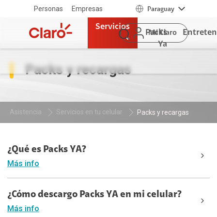
Personas
Empresas
Paraguay
Servicios
Packs
Entrete
Mi Claro
Ya
Packs y recargas
Asistencia
Servicios en tu celular
Packs y recargas
¿Qué es Packs YA?
Más info
¿Cómo descargo Packs YA en mi celular?
Más info