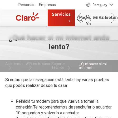
Personas
Empresas
Paraguay
Servicios
Packs
Entrete
Mi Claro
Ya
¿Qué hacer si mi internet anda
lento?
Asistencia
WiFi en tu casa
Soporte
¿Qué hacer si mi
Técnico
internet...
Si notás que la navegación está lenta hay varias pruebas
que podés realizar desde tu casa:
Reiniciá tu módem para que vuelva a tomar la
conexión.Te recomendamos desenchufarlo aguardar
10 segundos y volverlo a enchufar.