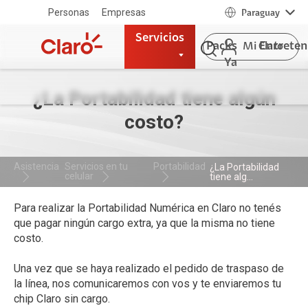
Personas
Empresas
Paraguay
Servicios
Packs
Entrete
Mi Claro
Ya
¿La Portabilidad tiene algún
costo?
Asistencia
Servicios en tu
Portabilidad
¿La Portabilidad
celular
tiene alg...
Para realizar la Portabilidad Numérica en Claro no tenés
que pagar ningún cargo extra, ya que la misma no tiene
costo.
Una vez que se haya realizado el pedido de traspaso de
la línea, nos comunicaremos con vos y te enviaremos tu
chip Claro sin cargo.