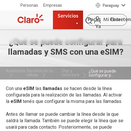
Personas
Empresas
Paraguay
Servicios
Packs
Entrete
Mi Claro
Ya
¿Qué se puede configurar para
llamadas y SMS con una eSIM?
Asistencia
Servicios en tu
Chip y
¿Qué se puede
celular
cobertura
configurar p...
Con una
eSIM
las
llamadas
se hacen desde la línea
configurada para la realización de las llamadas. Al activar
la
eSIM
tenés que configurar la misma para las llamadas.
Antes de llamar se puede cambiar la línea desde la que
saldrá la llamada. También se puede elegir la línea que se
usará para cada contacto. Posteriormente, se puede