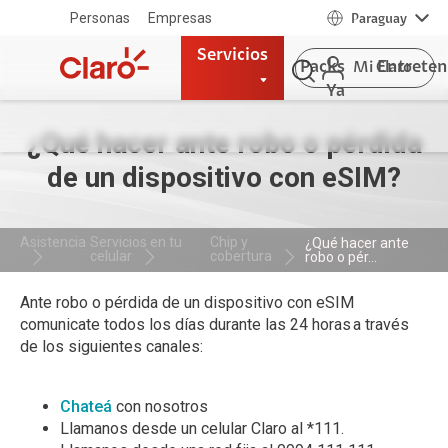
Personas
Empresas
Paraguay
Servicios
Packs
Entrete
Mi Claro
Ya
¿Qué hacer ante robo o pérdida
de un dispositivo con eSIM?
Asistencia
Servicios en tu
Chip y
¿Qué hacer ante
celular
cobertura
robo o pér...
Ante robo o pérdida de un dispositivo con eSIM
comunicate todos los días durante las 24 horas a través
de los siguientes canales:
Chateá
con nosotros
Llamanos desde un celular Claro al *111.