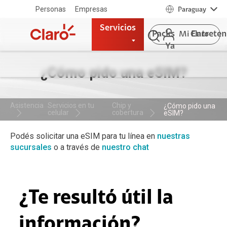
Personas
Empresas
Paraguay
Servicios
Packs
Entrete
Mi Claro
Ya
¿Cómo pido una eSIM?
Asistencia
Servicios en tu
Chip y
¿Cómo pido una
celular
cobertura
eSIM?
Podés solicitar una eSIM para tu línea en
nuestras
sucursales
o a través de
nuestro chat
¿Te resultó útil la
información?