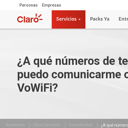
Personas
Empresas
Servicios
Packs Ya
Ent
¿A qué números de te
puedo comunicarme c
VoWiFi?
Asistencia
Otros Servicios
Conectividad
¿A qué números