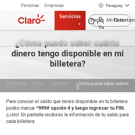
Personas
Empresas
Paraguay
Servicios
Packs
Entrete
Mi Claro
Ya
¿Cómo puedo saber cuánto
dinero tengo disponible en mi
billetera?
Asistencia
Giros
Consultas
¿Cómo puedo saber cuánto
d...
Para conocer el saldo que tenés disponible en tu billetera
podés marcar
*999#
opción 4 y luego ingresar tu PIN.
¡Listo! En pantalla recibirás la información de tu saldo para
cada billetera.