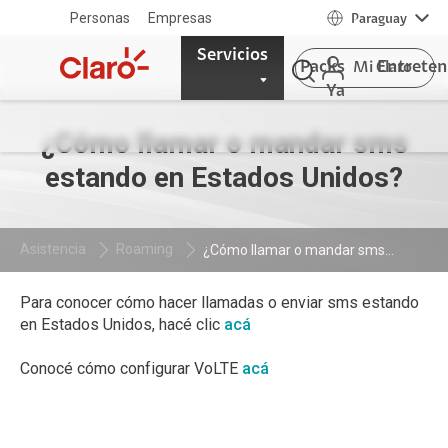
Personas
Empresas
Paraguay
Servicios
Packs
Entrete
Mi Claro
Ya
¿Cómo llamar o mandar sms
estando en Estados Unidos?
Asistencia
Roaming
¿Cómo llamar o mandar sms...
Para conocer cómo hacer llamadas o enviar sms estando
en Estados Unidos, hacé clic
acá
Conocé cómo configurar VoLTE
acá