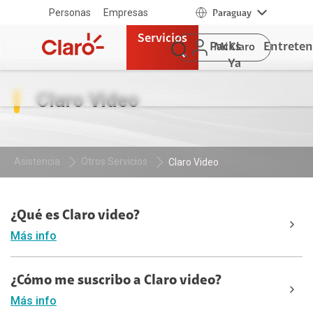
Personas
Empresas
Paraguay
Servicios
Packs
Entrete
Mi Claro
Ya
Claro Video
Asistencia
Otros Servicios
Claro Video
¿Qué es Claro video?
Más info
¿Cómo me suscribo a Claro video?
Más info