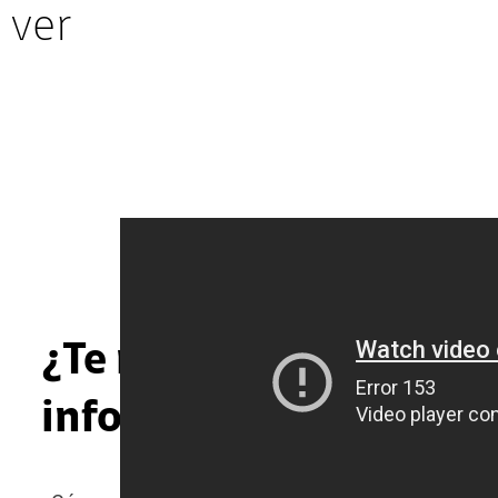
 ver
¿Te resultó útil la
información?