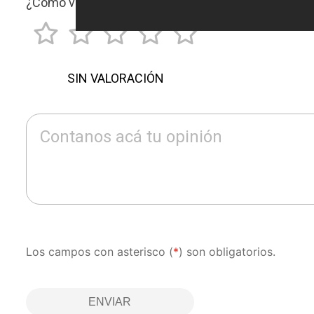
¿Cómo valorarías este artículo?
*
SIN VALORACIÓN
Contanos acá tu opinión
Los campos con asterisco (
*
) son obligatorios.
ENVIAR